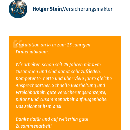
Holger Stein
,
Versicherungsmakler
Gratulation an k+m zum 25-jährigen
Firmenjubiläum.
Wir arbeiten schon seit 25 Jahren mit k+m
zusammen und sind damit sehr zufrieden.
Kompetente, nette und über viele Jahre gleiche
Ansprechpartner. Schnelle Bearbeitung und
Erreichbarkeit, gute Versicherungskonzepte,
Kulanz und Zusammenarbeit auf Augenhöhe.
Das zeichnet k+m aus!
Danke dafür und auf weiterhin gute
Zusammenarbeit!