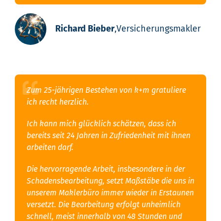
Richard Bieber
,
Versicherungsmakler
Zum 25-jährigen Bestehen von k+m gratuliere
ich recht herzlich.
Ich kann mich glücklich schätzen, dass ich
bereits seit 24 Jahren in Zufriedenheit mit ihnen
arbeiten darf.
Die hervorragende Arbeit, insbesondere in der
Schadensbearbeitung, setzt Maßstäbe die uns in
unserem Maklerbüro immer wieder in Erstaunen
versetzt. Die Bearbeitung erfolgt unheimlich
schnell, meist innerhalb von 48 Stunden und