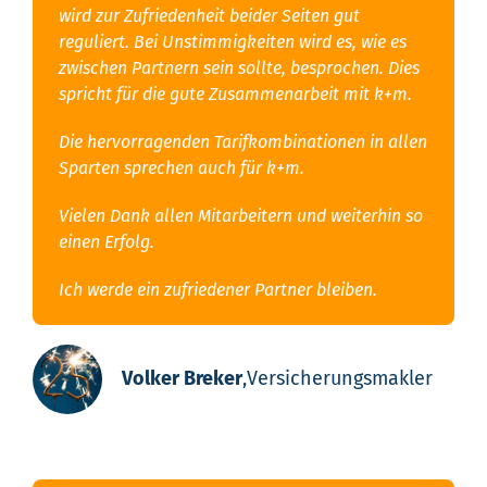
wird zur Zufriedenheit beider Seiten gut
reguliert. Bei Unstimmigkeiten wird es, wie es
zwischen Partnern sein sollte, besprochen. Dies
spricht für die gute Zusammenarbeit mit k+m.
Die hervorragenden Tarifkombinationen in allen
Sparten sprechen auch für k+m.
Vielen Dank allen Mitarbeitern und weiterhin so
einen Erfolg.
Ich werde ein zufriedener Partner bleiben.
Volker Breker
,
Versicherungsmakler