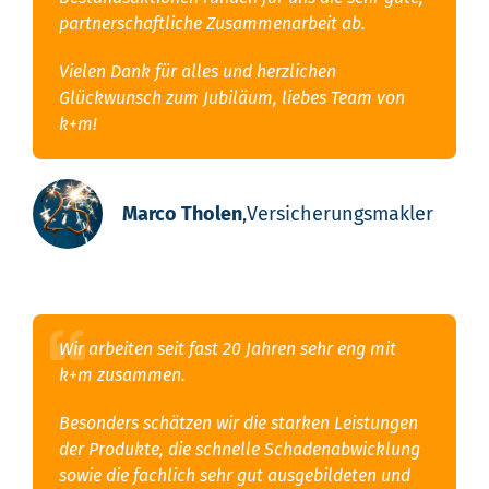
partnerschaftliche Zusammenarbeit ab.
Vielen Dank für alles und herzlichen
Glückwunsch zum Jubiläum, liebes Team von
k+m!
Marco Tholen
,
Versicherungsmakler
Wir arbeiten seit fast 20 Jahren sehr eng mit
k+m zusammen.
Besonders schätzen wir die starken Leistungen
der Produkte, die schnelle Schadenabwicklung
sowie die fachlich sehr gut ausgebildeten und