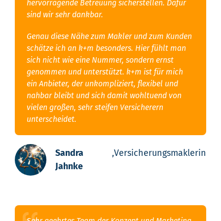
hervorragende Betreuung sicherstellen. Dafür
sind wir sehr dankbar.
Genau diese Nähe zum Makler und zum Kunden
schätze ich an k+m besonders. Hier fühlt man
sich nicht wie eine Nummer, sondern ernst
genommen und unterstützt. k+m ist für mich
ein Anbieter, der unkompliziert, flexibel und
nahbar bleibt und sich damit wohltuend von
vielen großen, sehr steifen Versicherern
unterscheidet.
Sandra
,
Versicherungsmaklerin
Jahnke
Sehr geehrtes Team der Konzept und Marketing