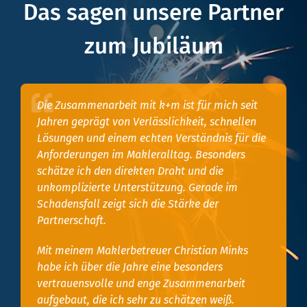
Das sagen unsere Partner
zum Jubiläum
Die Zusammenarbeit mit k+m ist für mich seit
Jahren geprägt von Verlässlichkeit, schnellen
Lösungen und einem echten Verständnis für die
Anforderungen im Makleralltag. Besonders
schätze ich den direkten Draht und die
unkomplizierte Unterstützung. Gerade im
Schadensfall zeigt sich die Stärke der
Partnerschaft.
Mit meinem Maklerbetreuer Christian Minks
habe ich über die Jahre eine besonders
vertrauensvolle und enge Zusammenarbeit
aufgebaut, die ich sehr zu schätzen weiß.