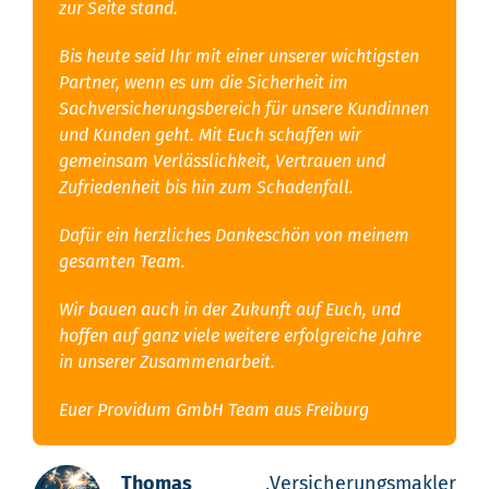
zur Seite stand.
Bis heute seid Ihr mit einer unserer wichtigsten
Partner, wenn es um die Sicherheit im
Sachversicherungsbereich für unsere Kundinnen
und Kunden geht. Mit Euch schaffen wir
gemeinsam Verlässlichkeit, Vertrauen und
Zufriedenheit bis hin zum Schadenfall.
Dafür ein herzliches Dankeschön von meinem
gesamten Team.
Wir bauen auch in der Zukunft auf Euch, und
hoffen auf ganz viele weitere erfolgreiche Jahre
in unserer Zusammenarbeit.
Euer Providum GmbH Team aus Freiburg
Thomas
,
Versicherungsmakler