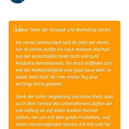
Liebes Team der Konzept und Marketing GmbH,
ein viertel Jahrhundert seid Ihr jetzt am Markt.
Vor 15 Jahren durfte ich nach meinem Wechsel
aus der Ausschließlichkeit Euch und Eure
Produkte kennenlernen. Für mich eröffnete sich
mit der Maklertätigkeit eine ganz neue Welt. In
dieser Welt habt Ihr vom ersten Tag eine
wichtige Rolle gespielt.
Dank der tollen Begleitung von Anna Pletz, aber
auch dem Service des Unternehmens duften wir
von Anfang an auf einen starken Partner
zählen, der uns mit sehr guten Produkten, und
einem hervorragenden Service mit Rat und Tat