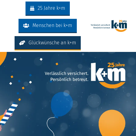
Zum
25 Jahre k+m
Inhalt
springen
Menschen bei k+m
Glückwünsche an k+m