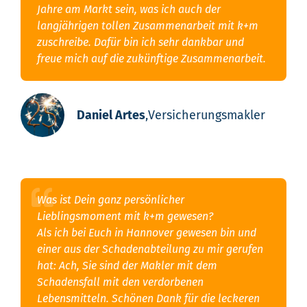
Jahre am Markt sein, was ich auch der
langjährigen tollen Zusammenarbeit mit k+m
zuschreibe. Dafür bin ich sehr dankbar und
freue mich auf die zukünftige Zusammenarbeit.
Daniel Artes
,
Versicherungsmakler
Was ist Dein ganz persönlicher
Lieblingsmoment mit k+m gewesen?
Als ich bei Euch in Hannover gewesen bin und
einer aus der Schadenabteilung zu mir gerufen
hat: Ach, Sie sind der Makler mit dem
Schadensfall mit den verdorbenen
Lebensmitteln. Schönen Dank für die leckeren