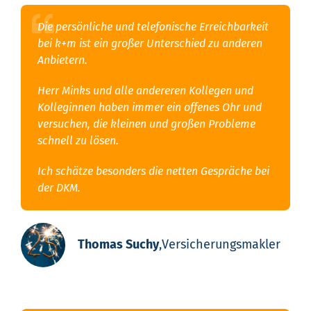
Die persönliche und telefonische Erreichbarkeit
bei k+m ist ein großer Unterschied zu anderen
Anbietern.
Herr Minks und alle andereren Kollegen und
Kolleginnen haben immer ein offenes Ohr und
versuchen, die kleinen und großen Probleme
schnell zu lösen.
Ich schätze besonders die netten Gespräche bei
der DKM.
Thomas Suchy
,
Versicherungsmakler