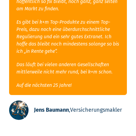
hoffentlich so fix bleibt, noch ganz, ganz selten
am Markt zu finden.
Es gibt bei k+m Top-Produkte zu einem Top-
Preis, dazu noch eine überdurchschnittliche
Regulierung und ein sehr gutes Extranet. Ich
hoffe das bleibt noch mindestens solange so bis
ich „in Rente gehe“.
Das läuft bei vielen anderen Gesellschaften
mittlerweile nicht mehr rund, bei k+m schon.
Auf die nächsten 25 Jahre!
Jens Baumann
,
Versicherungsmakler