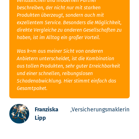
verlässlichen und modernen Partner
beschreiben, der nicht nur mit starken
Produkten überzeugt, sondern auch mit
exzellentem Service. Besonders die Möglichkeit,
direkte Vergleiche zu anderen Gesellschaften zu
haben, ist im Alltag ein großer Vorteil.
Was k+m aus meiner Sicht von anderen
Anbietern unterscheidet, ist die Kombination
aus tollen Produkten, sehr guter Erreichbarkeit
und einer schnellen, reibungslosen
Schadenabwicklung. Hier stimmt einfach das
Gesamtpaket.
Franziska
,
Versicherungsmaklerin
Lipp