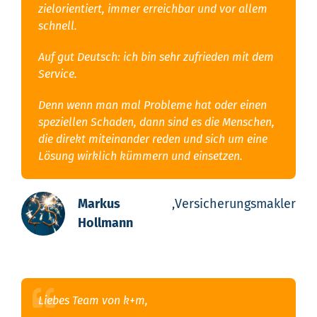
zielorientiert, immer erreichbar und vor allem
schnell.
Auf gut Deutsch: ich bin sehr zufrieden mit dem
Service.
Denn wenn man mal Probleme hat oder einen
speziellen Schaden, dann sind es die Menschen,
die direkt miteinander reden und sich um eine
Lösung wirklich kümmern und einsetzen.
Markus
,
Versicherungsmakler
Hollmann
Liebes Team von k+m,