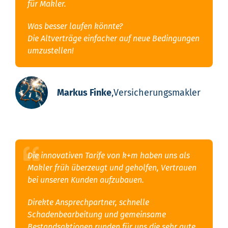
für Makler.
Was besser laufen könnte?
Die Altverträge einfacher auf neue Bedingungen
umzustellen!
Markus Finke
,
Versicherungsmakler
Die innovativen Tarife von k+m haben uns als
Makler früh überzeugt und geholfen, Vertrauen
bei unseren Kunden aufzubauen.
Direkte Ansprechpartner, schnelle
Schadenbearbeitung und gemeinsame
Bestandsaktionen runden für uns die sehr gute,