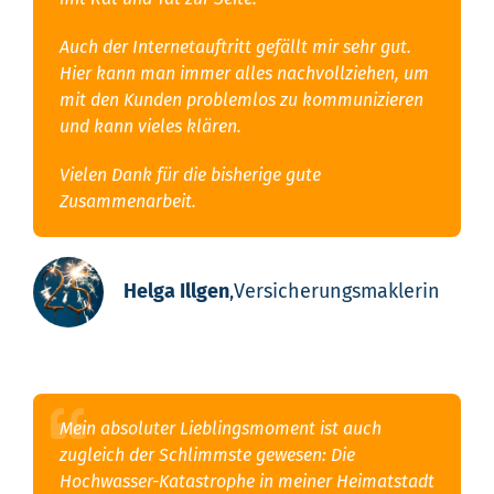
Auch der Internetauftritt gefällt mir sehr gut.
Hier kann man immer alles nachvollziehen, um
mit den Kunden problemlos zu kommunizieren
und kann vieles klären.
Vielen Dank für die bisherige gute
Zusammenarbeit.
Helga Illgen
,
Versicherungsmaklerin
Mein absoluter Lieblingsmoment ist auch
zugleich der Schlimmste gewesen: Die
Hochwasser-Katastrophe in meiner Heimatstadt