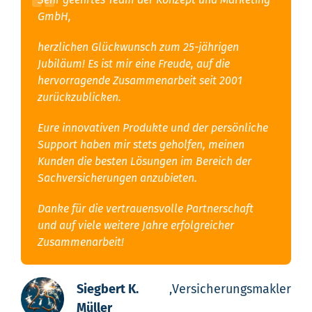
GmbH,
herzlichen Glückwunsch zum 25-jährigen
Jubiläum! Es ist mir eine Freude, auf die
hervorragende Zusammenarbeit seit 2001
zurückzublicken.
Eure innovativen Produkte und der persönliche
Support haben mir stets geholfen, meinen
Kunden die besten Lösungen im Bereich der
Sachversicherungen anzubieten.
Danke für die vertrauensvolle Partnerschaft
und auf viele weitere Jahre erfolgreicher
Zusammenarbeit!
Siegbert K.
,
Versicherungsmakler
Müller