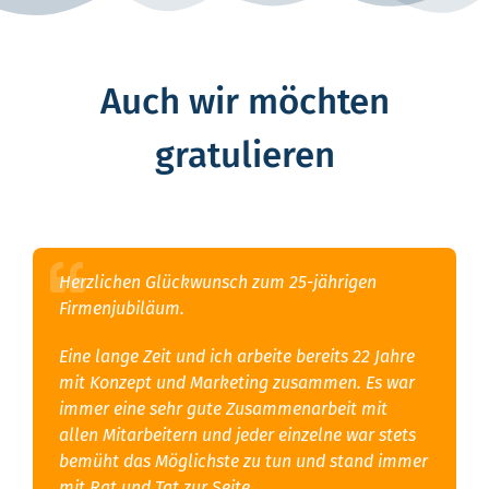
Auch wir möchten
gratulieren
Herzlichen Glückwunsch zum 25-jährigen
Firmenjubiläum.
Eine lange Zeit und ich arbeite bereits 22 Jahre
mit Konzept und Marketing zusammen. Es war
immer eine sehr gute Zusammenarbeit mit
allen Mitarbeitern und jeder einzelne war stets
bemüht das Möglichste zu tun und stand immer
mit Rat und Tat zur Seite.