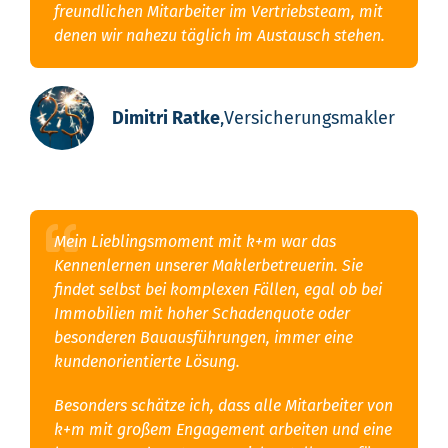
freundlichen Mitarbeiter im Vertriebsteam, mit
denen wir nahezu täglich im Austausch stehen.
Dimitri Ratke
,
Versicherungsmakler
Mein Lieblingsmoment mit k+m war das
Kennenlernen unserer Maklerbetreuerin. Sie
findet selbst bei komplexen Fällen, egal ob bei
Immobilien mit hoher Schadenquote oder
besonderen Bauausführungen, immer eine
kundenorientierte Lösung.
Besonders schätze ich, dass alle Mitarbeiter von
k+m mit großem Engagement arbeiten und eine