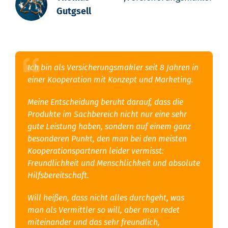
Gutgsell
Ich bin als Versicherungsmakler seit 8 Jahren in
einer Kooperation mit Konzept und Marketing.
Meine Entscheidung beruht darauf, dass die
Produkte im Sachbereich nicht nur eine sehr
gute Leistung haben, sondern auf einem ganz
besonderen Punkt, den man bei den meisten
Kooperationspartnern leider vermisst:
Freundlichkeit und Menschlichkeit und absolute
Hilfsbereitschaft.
Will heißen, dass nicht alles durchgeht, was
man als Vermittler so will, aber man redet
miteinander und das sehr freundlich,