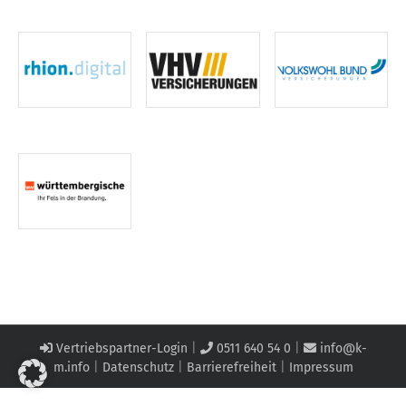
Vertriebspartner-Login
|
0511 640 54 0
|
info@k-
m.info
|
Datenschutz
|
Barrierefreiheit
|
Impressum