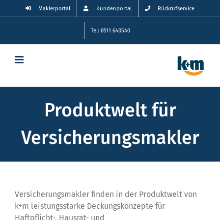
Zum
Maklerportal
Kundenportal
Rückrufservice
Inhalt
springen
Tel: 0511 640540
Produktwelt für
Versicherungsmakler
Versicherungsmakler finden in der Produktwelt von
k+m leistungsstarke Deckungskonzepte für
Haftpflicht-, Hausrat- und