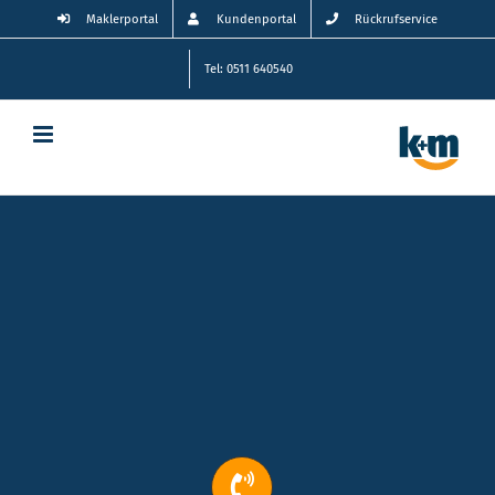
Zum
Maklerportal
Kundenportal
Rückrufservice
Inhalt
springen
Tel: 0511 640540