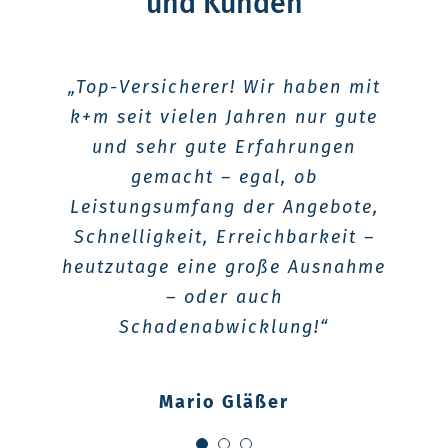
und Kunden
„Der persönliche Kontakt mit den
„Top-Versicherer! Wir haben mit
„Hier ist man nicht einfach nur
Mitarbeitern – keine KI! Schnelle
k+m seit vielen Jahren nur gute
eine Nummer. Statt pauschaler
Antworten gibt es individuelle
Hilfe bei der Problemlösung.“
und sehr gute Erfahrungen
Lösungen, und es wird
gemacht – egal, ob
gemeinsam nach Wegen gesucht,
Leistungsumfang der Angebote,
KV-Berater
Schnelligkeit, Erreichbarkeit –
Dinge möglich zu machen.“
heutzutage eine große Ausnahme
– oder auch
Michael Gut
Schadenabwicklung!“
Mario Gläßer