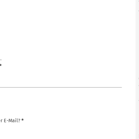
*
r E-Mail?
*