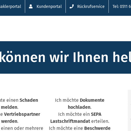
aklerportal
Kundenportal
Rückrufservice
Tel: 0511 
können wir Ihnen he
hte einen
Schaden
Ich möchte
Dokumente
melden
.
hochladen
.
te
Vertriebspartner
Ich möchte ein
SEPA
werden
.
Lastschriftmandat
erteilen.
 einen oder mehrere
Ich möchte eine
Beschwerde