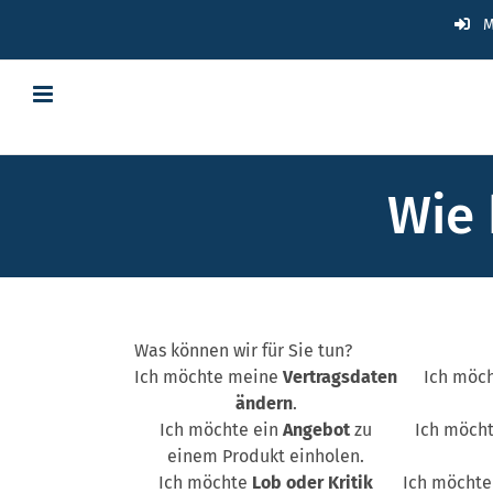
Zum
M
Inhalt
springen
Wie 
Was können wir für Sie tun?
Abschnitt
Ich möchte meine
Vertragsdaten
Ich möc
ändern
.
Ich möchte ein
Angebot
zu
Ich möch
einem Produkt einholen.
Ich möchte
Lob oder Kritik
Ich möchte