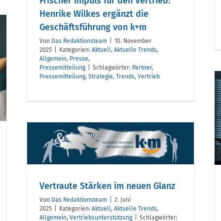
Frischer Impuls für den Vertrieb:
Henrike Wilkes ergänzt die
Geschäftsführung von k+m
Von
Das Redaktionsteam
|
10. November
2025
|
Kategorien:
Aktuell
,
Aktuelle Trends
,
Allgemein
,
Presse
,
Pressemitteilung
|
Schlagwörter:
Partner
,
Pressemitteilung
,
Strategie
,
Trends
,
Vertrieb
Ist ein
Einbruchsdiebstahl
ohne Spuren
m
nachweisbar?
Vertraute Stärken im neuen Glanz
Von
Das Redaktionsteam
|
2. Juni
2025
|
Kategorien:
Aktuell
,
Aktuelle Trends
,
Allgemein
,
Vertriebsunterstützung
|
Schlagwörter: