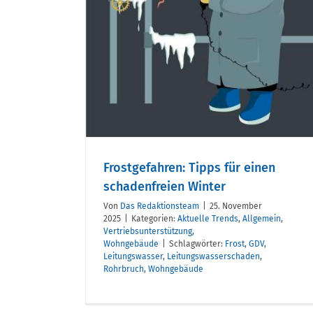
freien
Frischer Impuls für d
Vertrieb: Henrike Wil
ergänzt die
Geschäftsführung vo
Frostgefahren: Tipps für einen
k+m
schadenfreien Winter
Von
Das Redaktionsteam
|
25. November
2025
|
Kategorien:
Aktuelle Trends
,
Allgemein
,
Vertriebsunterstützung
,
Wohngebäude
|
Schlagwörter:
Frost
,
GDV
,
Leitungswasser
,
Leitungswasserschaden
,
Rohrbruch
,
Wohngebäude