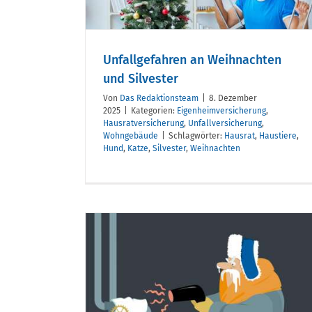
r
allsafe solar startet m
neuer Tarifgeneratio
Unfallgefahren an Weihnachten
und Silvester
Von
Das Redaktionsteam
|
8. Dezember
2025
|
Kategorien:
Eigenheimversicherung
,
Hausratversicherung
,
Unfallversicherung
,
Wohngebäude
|
Schlagwörter:
Hausrat
,
Haustiere
,
Hund
,
Katze
,
Silvester
,
Weihnachten
ipps für