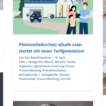
it
n!
Der Eigentümer
wechselt, die
Versicherung bleibt
Photovoltaikschutz allsafe solar
startet mit neuer Tarifgeneration!
Von
Das Redaktionsteam
|
16. April
2026
|
Kategorien:
Aktuell
,
Aktuelle Trends
,
Allgemein
,
Eigenheimversicherung
,
Presse
,
Pressemitteilung
,
Produktneuheiten
,
Wohngebäude
|
Schlagwörter:
Partner
,
Photovoltaik
,
Pressemitteilung
,
Vertrieb