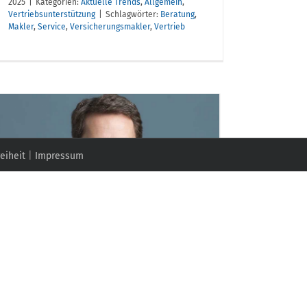
2025
|
Kategorien:
Aktuelle Trends
,
Allgemein
,
Vertriebsunterstützung
|
Schlagwörter:
Beratung
,
Makler
,
Service
,
Versicherungsmakler
,
Vertrieb
eiheit
|
Impressum
Burkhard Keese verstärkt K&M
Von
Das Redaktionsteam
|
30. Januar
2025
|
Kategorien:
Aktuell
,
Aktuelle Trends
,
Allgemein
,
Presse
,