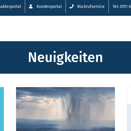
aklerportal
Kundenportal
Rückrufservice
Tel: 0511 
Neuigkeiten
Vorsicht vor
die
gefährlichen Lücken im
ng
gesetzlichen