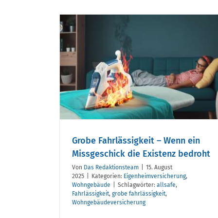
gkeit –
eschick
bedroht
Vertraute Stärken i
Grobe Fahrlässigkeit – Wenn ein
neuen Glanz
Missgeschick die Existenz bedroht
Von
Das Redaktionsteam
|
15. August
2025
|
Kategorien:
Eigenheimversicherung
,
Wohngebäude
|
Schlagwörter:
allsafe
,
Fahrlässigkeit
,
grobe fahrlässigkeit
,
Wohngebäudeversicherung