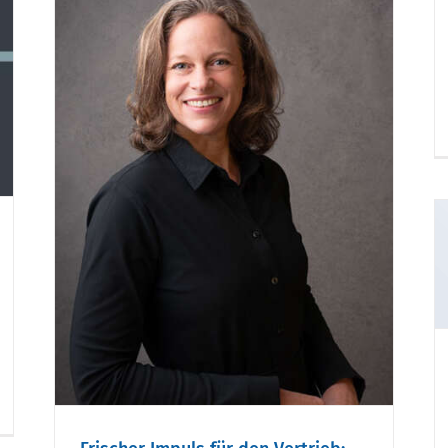
en
kes
n
Konzept & Marketing
startet mit neuer Marke
„k+m“