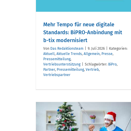
iert
ablehnt?
Mehr Tempo für neue digitale
Standards: BiPRO-Anbindung mit
b-tix modernisiert
Von
Das Redaktionsteam
|
9. Juli 2026
|
Kategorien:
Aktuell
,
Aktuelle Trends
,
Allgemein
,
Presse
,
Pressemitteilung
,
Vertriebsunterstützung
|
Schlagwörter:
BiPro
,
Partner
,
Pressemitteilung
,
Vertrieb
,
Vertriebspartner
en an
n und
Photovoltaikschutz