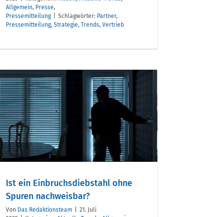
Allgemein
,
Presse
,
Pressemitteilung
|
Schlagwörter:
Partner
,
Pressemitteilung
,
Strategie
,
Trends
,
Vertrieb
Ist ein Einbruchsdiebstahl ohne
Spuren nachweisbar?
Von
Das Redaktionsteam
|
21. Juli