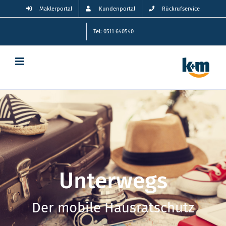
Zum
Maklerportal
Kundenportal
Rückrufservice
Inhalt
springen
Tel: 0511 640540
Unterwegs
Der mobile Hausratschutz