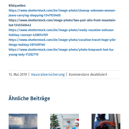
Bildquellen:
https://www.shutterstock.com/de/image-photo/closeup-unknown-woman-
jeans-carrying-shopping-1347920405
https://www.shutterstock.com/image-photo/two-pair-skis-front-mountain-
hut-1345560443
https://www.shutterstock.com/de/image-photo/ready-vacation-suitcase-
holiday-concept-428814769
https://www.shutterstock.com/de/image-photo/vacation-travel-huge-pile-
things-holiday-287409140
https://www.shutterstock.com/de/image-photo/photo-knapsack-lost-by-
young-lady-11282770
für
13. Mai 2019
|
Hausratversicherung
|
Kommentare deaktiviert
„Unterwegs“
–
Der
s
Was
mobile
Ähnliche Beiträge
Hausratschut
,
Unfallgefahren
Einbruch
tun,
n
an
– So
wenn
st
Weihnachten
reagieren
selbst