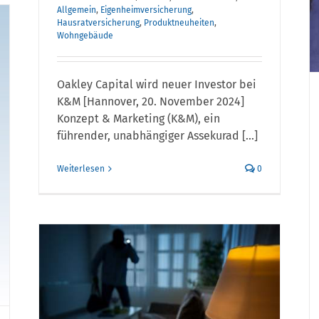
Geschäftsleitung wird
Allgemein
,
Eigenheimversicherung
,
e
erweitert
Hausratversicherung
,
Produktneuheiten
,
ementarversicherung
Wohngebäude
lehnt?
Oakley Capital wird neuer Investor bei
K&M [Hannover, 20. November 2024]
Konzept & Marketing (K&M), ein
führender, unabhängiger Assekurad [...]
Weiterlesen
0
i