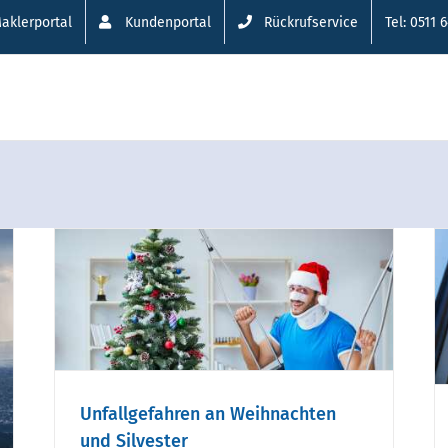
aklerportal
Kundenportal
Rückrufservice
Tel: 0511 
Einbruch – So reagieren
Sie richtig
Unfallgefahren an Weihnachten
und Silvester