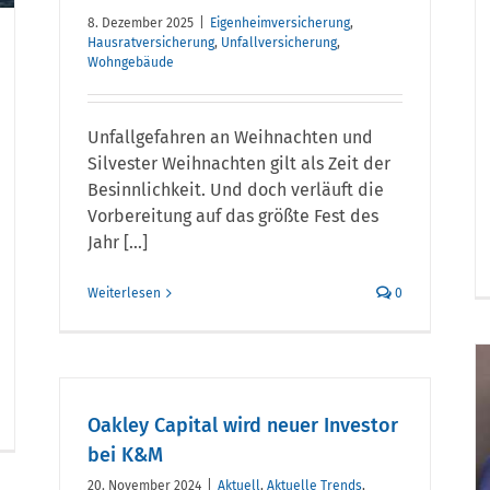
8. Dezember 2025
|
Eigenheimversicherung
,
Hausratversicherung
,
Unfallversicherung
,
Wohngebäude
Unfallgefahren an Weihnachten und
Silvester Weihnachten gilt als Zeit der
Besinnlichkeit. Und doch verläuft die
Vorbereitung auf das größte Fest des
Jahr [...]
Weiterlesen
0
K&M stellt Weichen für
r
Oakley Capital wird neuer Investor
as
die Zukunft:
n,
bei K&M
enn
20. November 2024
|
Aktuell
,
Aktuelle Trends
,
lbst