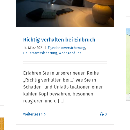
Richtig verhalten bei Einbruch
14. März 2021
|
Eigenheimversicherung
,
Ist das noch
Hausratversicherung
,
Wohngebäude
Wohngebäude oder
schon Hausrat? Warum
Erfahren Sie in unserer neuen Reihe
nicht einfach beides!
„Richtig verhalten bei…“ wie Sie in
Schaden- und Unfallsituationen einen
kühlen Kopf bewahren, besonnen
reagieren und d [...]
Weiterlesen
0