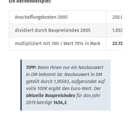
Ein Rechenbeispiel:
Anschaffungskosten 2005
250.000 
dividiert durch Baupreisindex 2005
1.053,4
multipliziert mit 100 = Wert 1914 in Mark
23.732,6
TIPP:
Wenn Ihnen nur ein Neubauwert
in DM bekannt ist: Neubauwert in DM
geteilt durch 1,95583, aufgerundet auf
volle 100€ ergibt den Euro-Wert. Der
aktuelle Baupreisindex
für das Jahr
2019 beträgt
1454,3
.