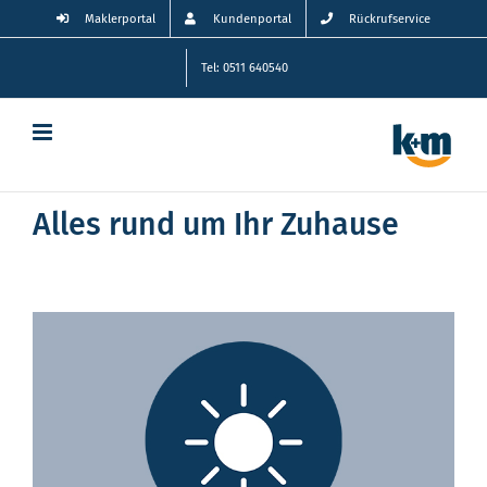
Zum
Maklerportal
Kundenportal
Rückrufservice
Inhalt
springen
Tel: 0511 640540
Alles rund um Ihr Zuhause