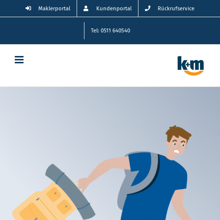
Zum
Maklerportal
Kundenportal
Rückrufservice
Inhalt
springen
Tel: 0511 640540