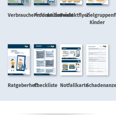
Verbraucherinformationen
Produktübersicht
Produktflyer
Zielgruppenf
Kinder
Ratgeberheft
Checkliste
Notfallkarte
Schadenanze