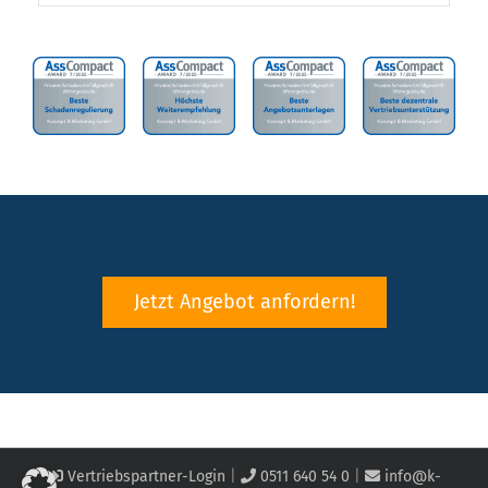
Jetzt Angebot anfordern!
Vertriebspartner-Login
|
0511 640 54 0
|
info@k-