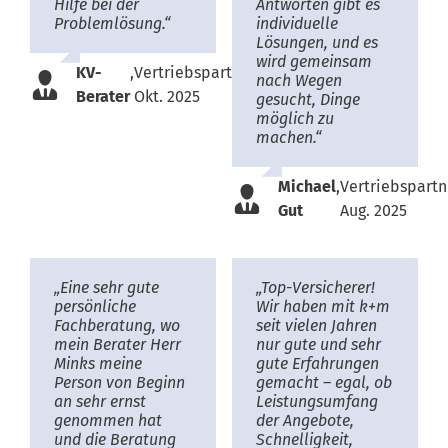
Hilfe bei der
Antworten gibt es
Problemlösung.“
individuelle
Lösungen, und es
wird gemeinsam
KV-
,
Vertriebspartner,
nach Wegen
Berater
Okt. 2025
gesucht, Dinge
möglich zu
machen.“
Michael
,
Vertriebspartn
Gut
Aug. 2025
„Eine sehr gute
„Top-Versicherer!
persönliche
Wir haben mit k+m
Fachberatung, wo
seit vielen Jahren
mein Berater Herr
nur gute und sehr
Minks meine
gute Erfahrungen
Person von Beginn
gemacht – egal, ob
an sehr ernst
Leistungsumfang
genommen hat
der Angebote,
und die Beratung
Schnelligkeit,