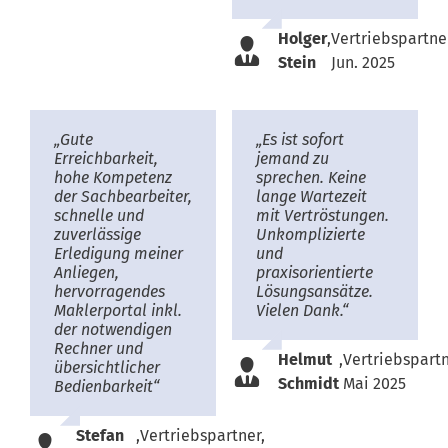
Holger
,
Vertriebspartne
Stein
Jun. 2025
„Gute
„Es ist sofort
Erreichbarkeit,
jemand zu
hohe Kompetenz
sprechen. Keine
der Sachbearbeiter,
lange Wartezeit
schnelle und
mit Vertröstungen.
zuverlässige
Unkomplizierte
Erledigung meiner
und
Anliegen,
praxisorientierte
hervorragendes
Lösungsansätze.
Maklerportal inkl.
Vielen Dank.“
der notwendigen
Rechner und
Helmut
,
Vertriebspartn
übersichtlicher
Schmidt
Mai 2025
Bedienbarkeit“
Stefan
,
Vertriebspartner,