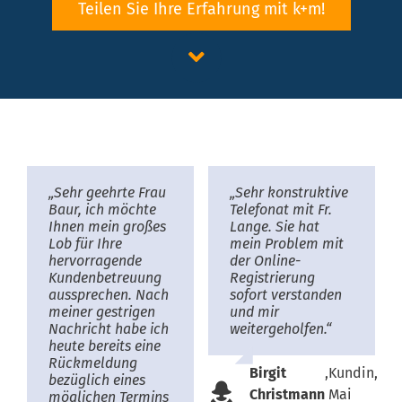
Teilen Sie Ihre Erfahrung mit k+m!
„Sehr geehrte Frau
„Sehr konstruktive
Baur, ich möchte
Telefonat mit Fr.
Ihnen mein großes
Lange. Sie hat
Lob für Ihre
mein Problem mit
hervorragende
der Online-
Kundenbetreuung
Registrierung
aussprechen. Nach
sofort verstanden
meiner gestrigen
und mir
Nachricht habe ich
weitergeholfen.“
heute bereits eine
Rückmeldung
Birgit
,
Kundin,
bezüglich eines
Christmann
Mai
möglichen Termins