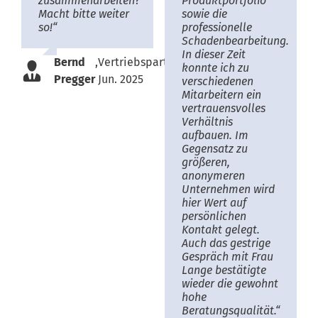
zusammenarbeiten?
Produktportfolio
Macht bitte weiter
sowie die
so!“
professionelle
Schadenbearbeitung.
In dieser Zeit
Bernd
,
Vertriebspartner,
konnte ich zu
Pregger
Jun. 2025
verschiedenen
Mitarbeitern ein
vertrauensvolles
Verhältnis
aufbauen. Im
Gegensatz zu
größeren,
anonymeren
Unternehmen wird
hier Wert auf
persönlichen
Kontakt gelegt.
Auch das gestrige
Gespräch mit Frau
Lange bestätigte
wieder die gewohnt
hohe
Beratungsqualität.“