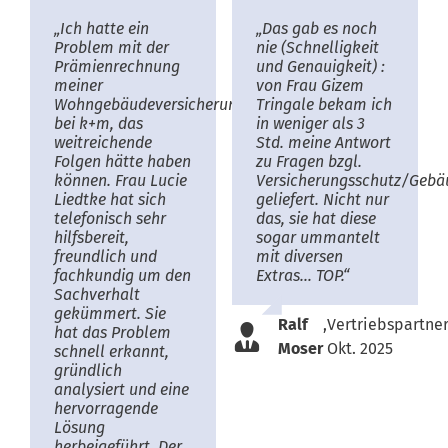
„Ich hatte ein
„Das gab es noch
Problem mit der
nie (Schnelligkeit
Prämienrechnung
und Genauigkeit) :
meiner
von Frau Gizem
Wohngebäudeversicherung
Tringale bekam ich
bei k+m, das
in weniger als 3
weitreichende
Std. meine Antwort
Folgen hätte haben
zu Fragen bzgl.
können. Frau Lucie
Versicherungsschutz/Gebä
Liedtke hat sich
geliefert. Nicht nur
telefonisch sehr
das, sie hat diese
hilfsbereit,
sogar ummantelt
freundlich und
mit diversen
fachkundig um den
Extras… TOP.“
Sachverhalt
gekümmert. Sie
Ralf
,
Vertriebspartner
hat das Problem
Moser
Okt. 2025
schnell erkannt,
gründlich
analysiert und eine
hervorragende
Lösung
herbeigeführt. Der