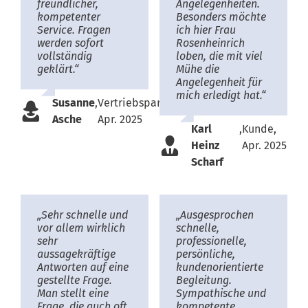
freundlicher,
Angelegenheiten.
kompetenter
Besonders möchte
Service. Fragen
ich hier Frau
werden sofort
Rosenheinrich
vollständig
loben, die mit viel
geklärt.“
Mühe die
Angelegenheit für
mich erledigt hat.“
Susanne
,
Vertriebspartnerin,
Asche
Apr. 2025
Karl
,
Kunde,
Heinz
Apr. 2025
Scharf
„Sehr schnelle und
„Ausgesprochen
vor allem wirklich
schnelle,
sehr
professionelle,
aussagekräftige
persönliche,
Antworten auf eine
kundenorientierte
gestellte Frage.
Begleitung.
Man stellt eine
Sympathische und
Frage, die auch oft
kompetente