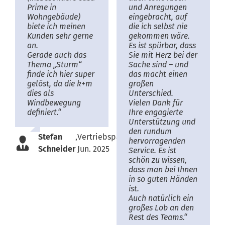
Prime in
und Anregungen
Wohngebäude)
eingebracht, auf
biete ich meinen
die ich selbst nie
Kunden sehr gerne
gekommen wäre.
an.
Es ist spürbar, dass
Gerade auch das
Sie mit Herz bei der
Thema „Sturm“
Sache sind – und
finde ich hier super
das macht einen
gelöst, da die k+m
großen
dies als
Unterschied.
Windbewegung
Vielen Dank für
definiert.“
Ihre engagierte
Unterstützung und
den rundum
Stefan
,
Vertriebspartner,
hervorragenden
Schneider
Jun. 2025
Service. Es ist
schön zu wissen,
dass man bei Ihnen
in so guten Händen
ist.
Auch natürlich ein
großes Lob an den
Rest des Teams.“