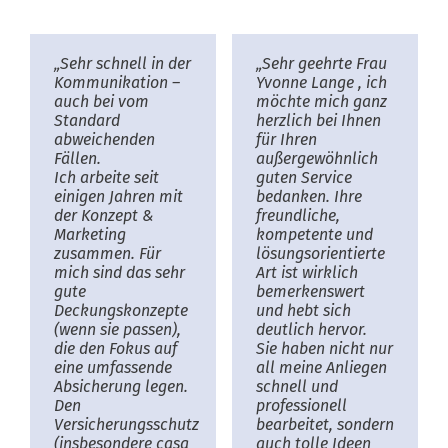
„Sehr schnell in der
„Sehr geehrte Frau
Kommunikation –
Yvonne Lange , ich
auch bei vom
möchte mich ganz
Standard
herzlich bei Ihnen
abweichenden
für Ihren
Fällen.
außergewöhnlich
Ich arbeite seit
guten Service
einigen Jahren mit
bedanken. Ihre
der Konzept &
freundliche,
Marketing
kompetente und
zusammen. Für
lösungsorientierte
mich sind das sehr
Art ist wirklich
gute
bemerkenswert
Deckungskonzepte
und hebt sich
(wenn sie passen),
deutlich hervor.
die den Fokus auf
Sie haben nicht nur
eine umfassende
all meine Anliegen
Absicherung legen.
schnell und
Den
professionell
Versicherungsschutz
bearbeitet, sondern
(insbesondere casa
auch tolle Ideen