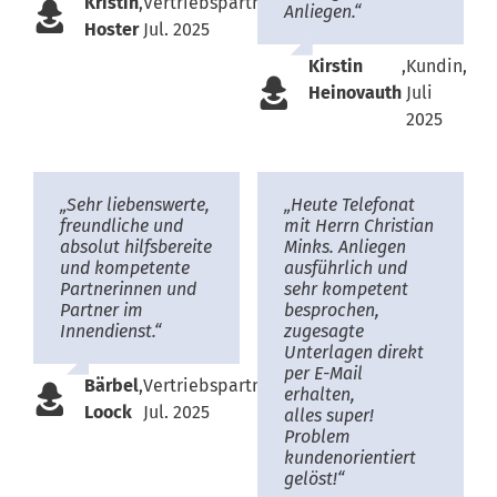
Kristin
,
Vertriebspartnerin,
Anliegen.“
Hoster
Jul. 2025
Kirstin
,
Kundin,
Heinovauth
Juli
2025
„Sehr liebenswerte,
„Heute Telefonat
freundliche und
mit Herrn Christian
absolut hilfsbereite
Minks. Anliegen
und kompetente
ausführlich und
Partnerinnen und
sehr kompetent
Partner im
besprochen,
Innendienst.“
zugesagte
Unterlagen direkt
per E-Mail
Bärbel
,
Vertriebspartnerin,
erhalten,
Loock
Jul. 2025
alles super!
Problem
kundenorientiert
gelöst!“