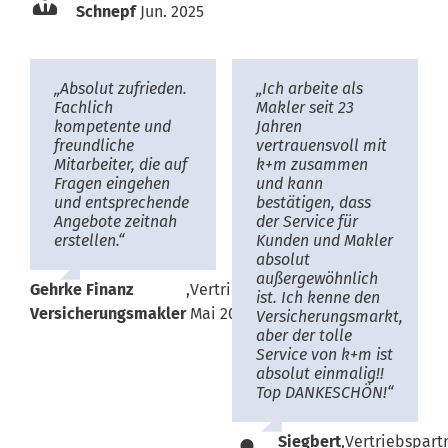
Schnepf
Jun. 2025
„Absolut zufrieden.
„Ich arbeite als
Fachlich
Makler seit 23
kompetente und
Jahren
freundliche
vertrauensvoll mit
Mitarbeiter, die auf
k+m zusammen
Fragen eingehen
und kann
und entsprechende
bestätigen, dass
Angebote zeitnah
der Service für
erstellen.“
Kunden und Makler
absolut
außergewöhnlich
Gehrke Finanz
,
Vertriebspartner,
ist. Ich kenne den
Versicherungsmakler
Mai 2025
Versicherungsmarkt,
aber der tolle
Service von k+m ist
absolut einmalig!!
Top DANKESCHÖN!“
Siegbert
,
Vertriebspartn