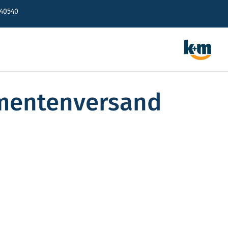
640540
umentenversand