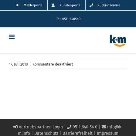
Zum
Maklerportal
Kundenportal
Rückrufservice
Inhalt
springen
Tel: 0511 640540
für
17. Juli 2018
|
Kommentare deaktiviert
hotdog_day
Vertriebspartner-Login
|
0511 640 54 0
|
info@k-
m.info
|
Datenschutz
|
Barrierefreiheit
|
Impressum