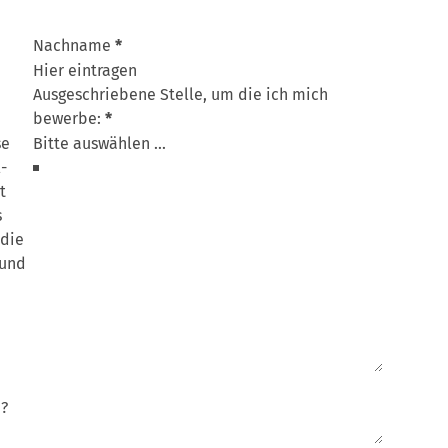
Nachname
*
Ausgeschriebene Stelle, um die ich mich
bewerbe:
*
se
-
t
s
 die
 und