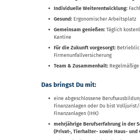
Individuelle Weiterentwicklung:
Fachl
Gesund:
Ergonomischer Arbeitsplatz
Gemeinsam genie
ß
en:
Täglich kostenl
Kantine
F
ü
r die Zukunft vorgesorgt:
Betrieblic
Firmenunfallversicherung
Team & Zusammenhalt:
Regelmäßige E
Das bringst Du mit:
eine abgeschlossene Berufsausbildun
Finanzanlagen oder Du bist Volljurist
Finanzanlagen (IHK)
mehrjährige Berufserfahrung in der S
(Privat-, Tierhalter- sowie Haus- und