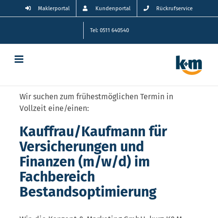
Zum
Maklerportal
Kundenportal
Rückrufservice
Inhalt
springen
Tel: 0511 640540
Wir suchen zum frühestmöglichen Termin in
Vollzeit eine/einen:
Kauffrau/Kaufmann für
Versicherungen und
Finanzen (m/w/d) im
Fachbereich
Bestandsoptimierung