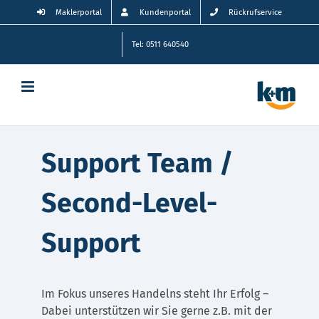
Zum
Maklerportal
Kundenportal
Rückrufservice
Inhalt
springen
Tel: 0511 640540
Support Team /
Second-Level-
Support
Im Fokus unseres Handelns steht Ihr Erfolg –
Dabei unterstützen wir Sie gerne z.B. mit der