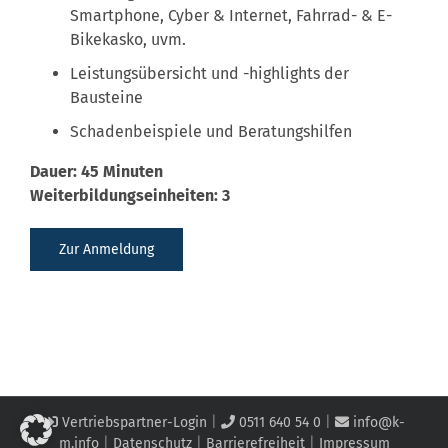
Smartphone, Cyber & Internet, Fahrrad- & E-
Bikekasko, uvm.
Leistungsübersicht und -highlights der
Bausteine
Schadenbeispiele und Beratungshilfen
Dauer: 45 Minuten
Weiterbildungseinheiten: 3
Zur Anmeldung
Vertriebspartner-Login
|
0511 640 54 0
|
info@k-
m.info
|
Datenschutz
|
Barrierefreiheit
|
Impressum