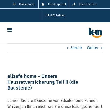
Zum
Maklerportal
Kundenportal
Rückrufservice
Inhalt
springen
Tel: 0511 640540
Zurück
Weiter
allsafe home – Unsere
Hausratversicherung Teil II (die
Bausteine)
Lernen Sie die Bausteine von allsafe home kennen.
Wir zeigen Ihnen auch wie Sie diese lösungsorientiert