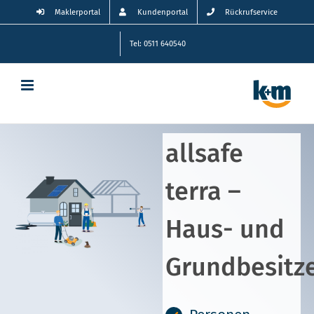
Zum
Maklerportal
Kundenportal
Rückrufservice
Inhalt
springen
Tel: 0511 640540
allsafe
terra –
Haus- und
Grundbesitze