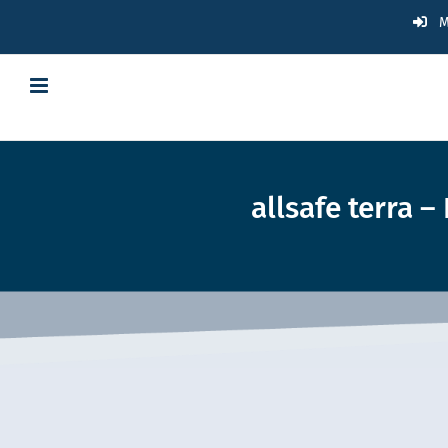
Zum
M
Inhalt
springen
allsafe terra 