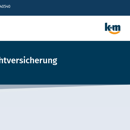
640540
chtversicherung