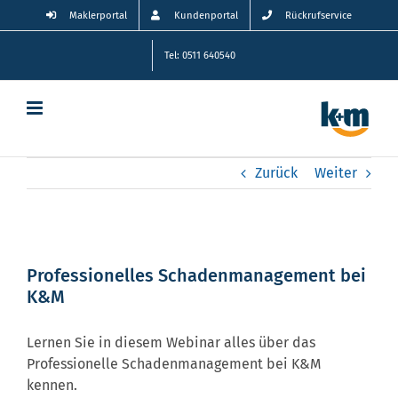
Zum
Maklerportal
Kundenportal
Rückrufservice
Inhalt
springen
Tel: 0511 640540
Zurück
Weiter
Professionelles Schadenmanagement bei
K&M
Lernen Sie in diesem Webinar alles über das
Professionelle Schadenmanagement bei K&M
kennen.