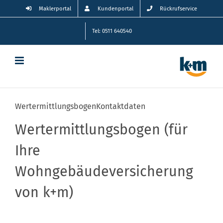
Zum
Maklerportal
Kundenportal
Rückrufservice
Inhalt
springen
Tel: 0511 640540
Wertermittlungsbogen
Kontaktdaten
Abschnitt
Wertermittlungsbogen (für
Ihre
Wohngebäudeversicherung
von k+m)