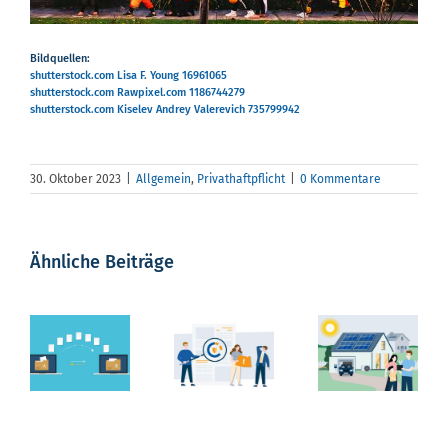
Bildquellen:
shutterstock.com Lisa F. Young 16961065
shutterstock.com Rawpixel.com 1186744279
shutterstock.com Kiselev Andrey Valerevich 735799942
r
Mehr
30. Oktober 2023
|
Allgemein
,
Privathaftpflicht
|
0 Kommentare
po
Temp
Vorsicht
Photovoltaikschutz
für
Ähnliche Beiträge
e
vor
allsafe
neue
ale
gefährlichen
solar
digita
dards:
Lücken
startet
Stand
O-
im
mit
BiPRO
ndung
gesetzlichen
neuer
Anbin