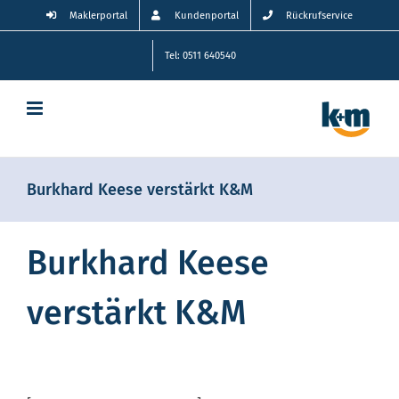
Zum
Maklerportal
Kundenportal
Rückrufservice
Inhalt
springen
Tel: 0511 640540
Burkhard Keese verstärkt K&M
Burkhard Keese
verstärkt K&M