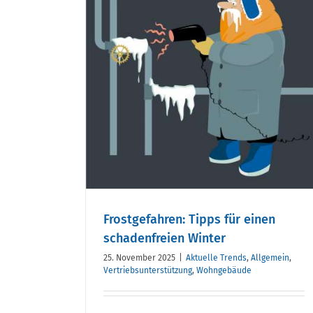
ipps für
Frischer Impuls für d
freien
Vertrieb: Henrike Wil
ergänzt die
Geschäftsführung vo
k+m
Frostgefahren: Tipps für einen
schadenfreien Winter
25. November 2025
|
Aktuelle Trends
,
Allgemein
,
Vertriebsunterstützung
,
Wohngebäude