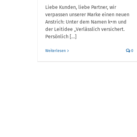
Burkhard Keese
Liebe Kunden, liebe Partner, wir
verstärkt K&M
verpassen unserer Marke einen neuen
Anstrich: Unter dem Namen k+m und
der Leitidee „Verlässlich versichert.
Persönlich [...]
Weiterlesen
0