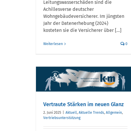
Leitungswasserschäden sind die
Achillesverse deutscher
Wohngebäudeversicherer. Im jüngsten
Jahr der Datenerhebung (2024)
kosteten sie die Versicherer über [...]
Weiterlesen
0
rken im
nz
Vertraute Stärken im neuen Glanz
2. Juni 2025
|
Aktuell
,
Aktuelle Trends
,
Allgemein
,
Vertriebsunterstützung