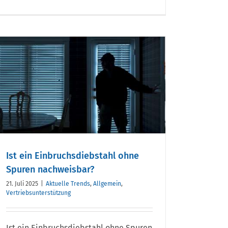
Ist ein Einbruchsdiebstahl ohne
Spuren nachweisbar?
21. Juli 2025
|
Aktuelle Trends
,
Allgemein
,
Vertriebsunterstützung
Ist ein Einbruchsdiebstahl ohne Spuren