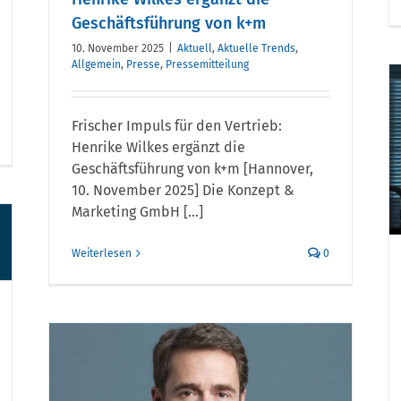
Geschäftsführung von k+m
10. November 2025
|
Aktuell
,
Aktuelle Trends
,
Allgemein
,
Presse
,
Pressemitteilung
Ist ein
Frischer Impuls für den Vertrieb:
Einbruchsdiebstahl
Henrike Wilkes ergänzt die
ohne Spuren
Geschäftsführung von k+m [Hannover,
10. November 2025] Die Konzept &
nachweisbar?
Marketing GmbH [...]
Weiterlesen
0