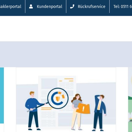
aklerportal
Kundenportal
Rückrufservice
Tel: 0511 
Photovoltaikschutz
im
allsafe solar startet mit
neuer Tarifgeneration!