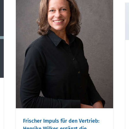
Konzept & Marketing
startet mit neuer Marke
en
„k+m“
kes
n
Frischer Impuls für den Vertrieb:
Henrike Wilkes ergänzt die