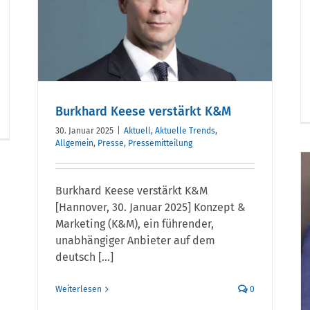
Burkhard Keese verstärkt K&M
30. Januar 2025
|
Aktuell
,
Aktuelle Trends
,
Allgemein
,
Presse
,
Pressemitteilung
Burkhard Keese verstärkt K&M
K&M stellt Weichen für
[Hannover, 30. Januar 2025] Konzept &
die Zukunft:
Marketing (K&M), ein führender,
unabhängiger Anbieter auf dem
Geschäftsleitung wird
deutsch [...]
erweitert
Weiterlesen
0