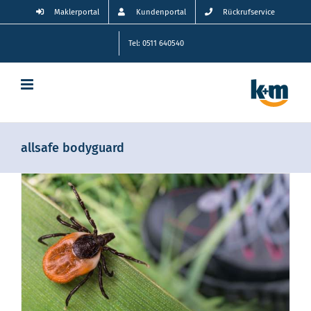
Zum
Maklerportal
Kundenportal
Rückrufservice
Inhalt
springen
Tel: 0511 640540
allsafe bodyguard