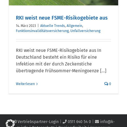
RKI weist neue FSME-Risikogebiete aus
14. März 2023
|
Aktuelle Trends
,
Allgemein
,
Funktionsinvaliditätsversicherung
,
Unfallversicherung
RKI weist neue FSME-Risikogebiete aus In
Deutschland besteht ein Risiko für eine
Infektion mit der durch Zeckenstiche
übertragende Frühsommer-Meningoenze [...]
Weiterlesen
0
Vertriebspartner-Login
|
0511 640 54 0
|
info@k-