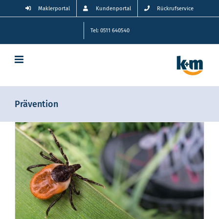
Zum
Maklerportal
Kundenportal
Rückrufservice
Inhalt
springen
Tel: 0511 640540
Prävention