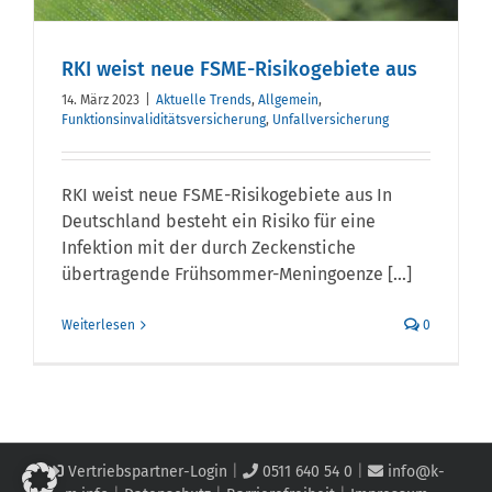
RKI weist neue FSME-Risikogebiete aus
14. März 2023
|
Aktuelle Trends
,
Allgemein
,
Funktionsinvaliditätsversicherung
,
Unfallversicherung
RKI weist neue FSME-Risikogebiete aus In
Deutschland besteht ein Risiko für eine
Infektion mit der durch Zeckenstiche
übertragende Frühsommer-Meningoenze [...]
Weiterlesen
0
Vertriebspartner-Login
|
0511 640 54 0
|
info@k-