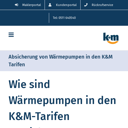
Zum
Maklerportal
Kundenportal
Rückrufservice
Inhalt
springen
Tel: 0511 640540
Absicherung von Wärmepumpen in den K&M
Tarifen
Wie sind
Wärmepumpen in den
K&M-Tarifen