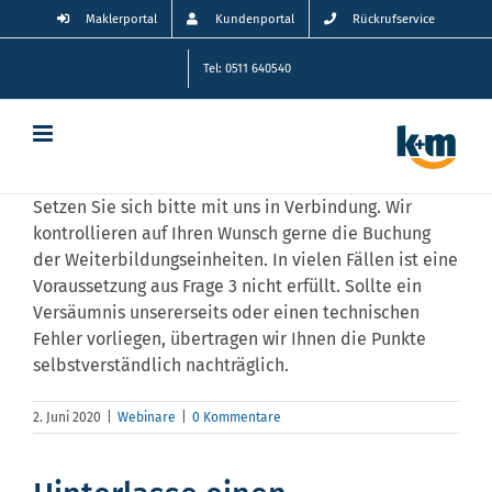
Zum
Maklerportal
Kundenportal
Rückrufservice
Inhalt
springen
Tel: 0511 640540
Setzen Sie sich bitte mit uns in Verbindung. Wir
kontrollieren auf Ihren Wunsch gerne die Buchung
der Weiterbildungseinheiten. In vielen Fällen ist eine
Voraussetzung aus Frage 3 nicht erfüllt. Sollte ein
Versäumnis unsererseits oder einen technischen
Fehler vorliegen, übertragen wir Ihnen die Punkte
selbstverständlich nachträglich.
2. Juni 2020
|
Webinare
|
0 Kommentare