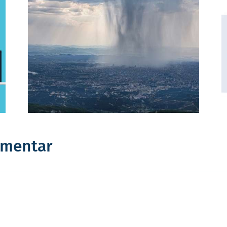
Vorsicht vor
die
gefährlichen Lücken im
ng
gesetzlichen
Unfallschutz
mmentar