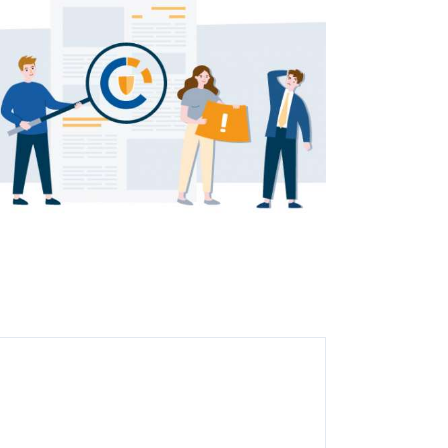
Mehr Tempo für neue
digitale Standards:
BiPRO-Anbindung mit b-
tix modernisiert