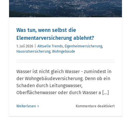
Was tun, wenn selbst die
Elementarversicherung ablehnt?
1. Juli 2026
|
Aktuelle Trends
,
Eigenheimversicherung
,
Hausratversicherung
,
Wohngebäude
Wasser ist nicht gleich Wasser - zumindest in
der Wohngebäudeversicherung. Denn ob ein
Schaden durch Leitungswasser,
Oberflächenwasser oder durch Wasser a [...]
für
Weiterlesen
Kommentare deaktiviert
Was
tun,
wenn
selbst