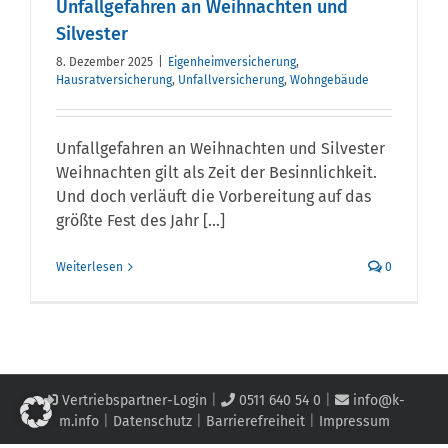
Unfallgefahren an Weihnachten und
Silvester
8. Dezember 2025
|
Eigenheimversicherung
,
Hausratversicherung
,
Unfallversicherung
,
Wohngebäude
Unfallgefahren an Weihnachten und Silvester
Weihnachten gilt als Zeit der Besinnlichkeit.
Und doch verläuft die Vorbereitung auf das
größte Fest des Jahr [...]
Weiterlesen
0
Vertriebspartner-Login
|
0511 640 54 0
|
info@k-
m.info
|
Datenschutz
|
Barrierefreiheit
|
Impressum