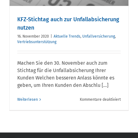
KFZ-Stichtag auch zur Unfallabsicherung
nutzen
16. November 2020
|
Aktuelle Trends
,
Unfallversicherung
,
Vertriebsunterstützung
Machen Sie den 30. November auch zum
Stichtag für die Unfallabsicherung Ihrer
Kunden Welchen besseren Anlass könnte es
geben, um Ihren Kunden den Abschlu [...]
für
Weiterlesen
Kommentare deaktiviert
KFZ-
Stichtag
auch
zur
Unfallabs
nutzen