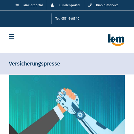
Zum
Maklerportal
Kundenportal
Rückrufservice
Inhalt
springen
Tel: 0511 640540
Versicherungspresse