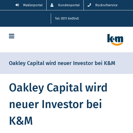
Zum
Maklerportal
Kundenportal
Rückrufservice
Inhalt
springen
Tel: 0511 640540
Oakley Capital wird neuer Investor bei K&M
Oakley Capital wird
neuer Investor bei
K&M