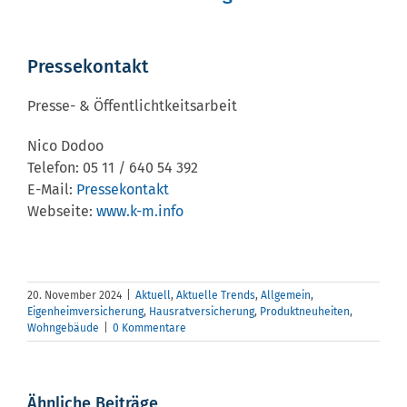
Pressekontakt
Presse- & Öffentlichtkeitsarbeit
Nico Dodoo
Telefon: 05 11 / 640 54 392
E-Mail:
Pressekontakt
Webseite:
www.k-m.info
20. November 2024
|
Aktuell
,
Aktuelle Trends
,
Allgemein
,
Eigenheimversicherung
,
Hausratversicherung
,
Produktneuheiten
,
r
Mehr
Wohngebäude
|
0 Kommentare
po
Temp
Was
Vorsicht
für
Ähnliche Beiträge