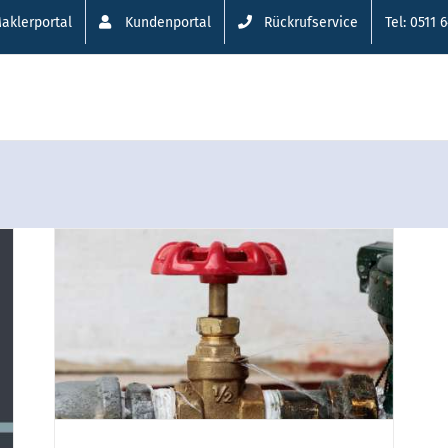
aklerportal
Kundenportal
Rückrufservice
Tel: 0511 
ch
en