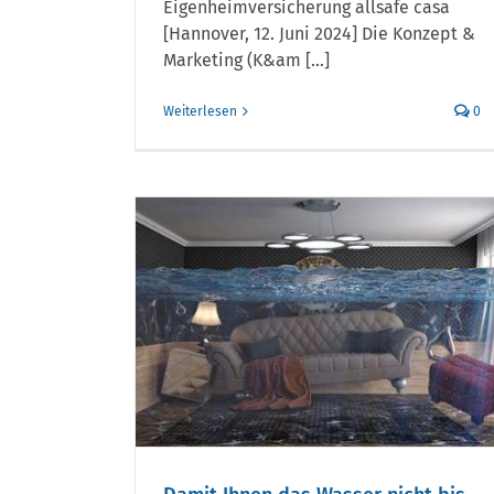
Eigenheimversicherung allsafe casa
[Hannover, 12. Juni 2024] Die Konzept &
Fragen & Antworten z
Marketing (K&am [...]
Eigenheimversicheru
Weiterlesen
0
s Wasser
ls steht