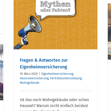
ur
ng
E-Bike-Boom greift auf
Diensträder über
Fragen & Antworten zur
Eigenheimversicherung
19. März 2020
|
Eigenheimversicherung
,
Hausratversicherung
,
Vertriebsunterstützung
,
Wohngebäude
Ist das noch Wohngebäude oder schon
Hausrat? Warum nicht einfach beides!