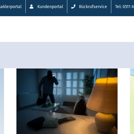
aklerportal
Kundenportal
Rückrufservice
Tel: 0511 
Ist das noch
i
Wohngebäude oder
schon Hausrat? Warum
nicht einfach beides!